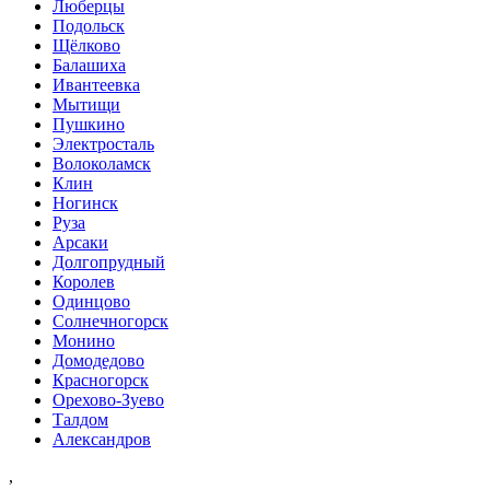
Люберцы
Подольск
Щёлково
Балашиха
Ивантеевка
Мытищи
Пушкино
Электросталь
Волоколамск
Клин
Ногинск
Руза
Арсаки
Долгопрудный
Королев
Одинцово
Солнечногорск
Монино
Домодедово
Красногорск
Орехово-Зуево
Талдом
Александров
,