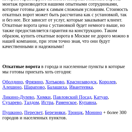
монтаж производится нашими опытными сотрудниками,
которые готовы даже к самым сложным условиям. Стоимость
откатных ворот может быть рассчитана как с установкой, так
и без нее. Все зависит от услуг, которые заказывает клиент.
Откатные ворота цена с установкой будет немного выше, но
также предоставляется гарантия на конструкцию. Таким
образом, купить откатные ворота в Москве не дорого можно в
нашей компании, при этом точно зная, что они будут
качественными и надежными!
Откатные ворота
в города и населенные пункты в которые
мы готовы приехать хоть сегодня:
Оболдино
,
Фрязино
,
Хотьково
,
Краснозаводск
,
Королев
,
Алешино
,
Шарапово
,
Балашиха
,
Ивантеевка
,
Ликино-Дулево
,
Химки
,
Павловский Посад
,
Катуар
,
Сухарево
,
Талдом
,
Истра
,
Раменское
,
Купавна
,
Пушкино
,
Пересвет
,
Березняки
,
Троицк
,
Монино
+ более 300
городов и населенных пунктов.