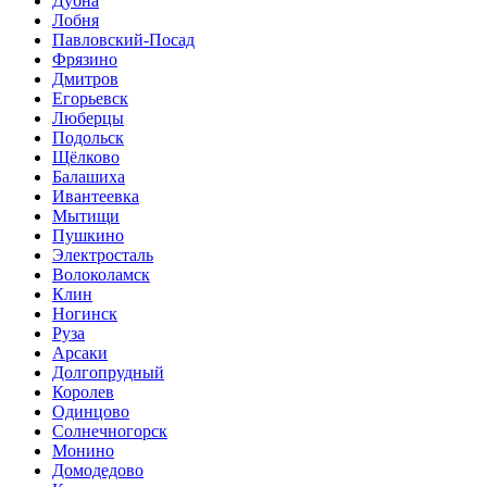
Дубна
Лобня
Павловский-Посад
Фрязино
Дмитров
Егорьевск
Люберцы
Подольск
Щёлково
Балашиха
Ивантеевка
Мытищи
Пушкино
Электросталь
Волоколамск
Клин
Ногинск
Руза
Арсаки
Долгопрудный
Королев
Одинцово
Солнечногорск
Монино
Домодедово