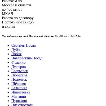
Работаем по
Москве и области
до 400 км от
МКАД
Работа по договору
Постоянные скидки
и акции
Мы работаем по всей Московской области. До 200 км от МКАДа.
Сергиев Посад
Дубна
Лобня
Павловский-Посад
Фрязино
Дмитров
Егорьевск
Люберцы
Подольск
Щёлково
Балашиха
Ивантеевка
Мытищи
Пушкино
Электросталь